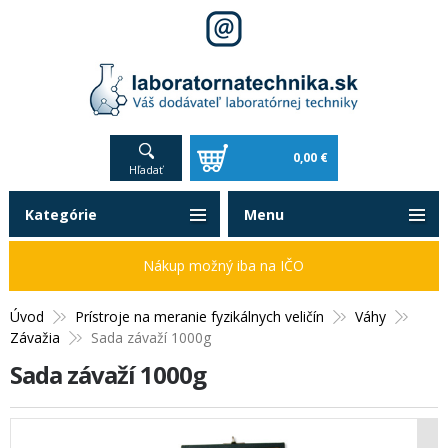
0,00 €
Hľadať
Kategórie
Menu
Nákup možný iba na IČO
Úvod
Prístroje na meranie fyzikálnych veličín
Váhy
Závažia
Sada závaží 1000g
Sada závaží 1000g