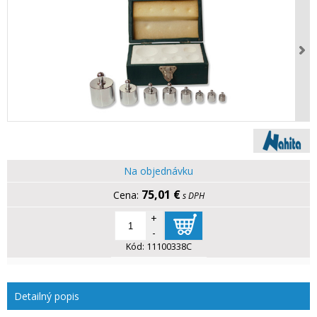
Na objednávku
75,01 €
s DPH
+
-
Kód:
11100338C
Detailný popis