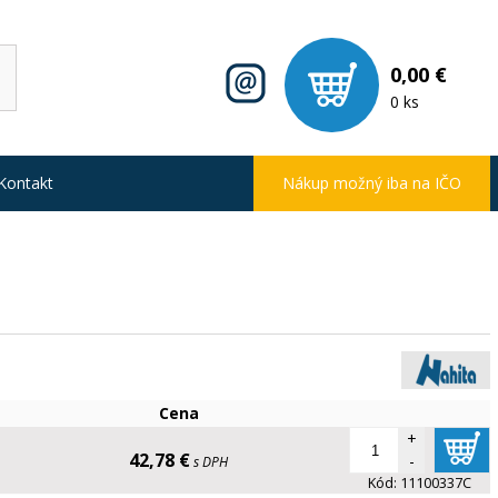
0,00 €
0 ks
Kontakt
Nákup možný iba na IČO
Cena
+
42,78 €
-
s DPH
Kód:
11100337C