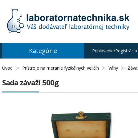
Kategórie
Prihlásenie/Registrácia
Úvod
Prístroje na meranie fyzikálnych veličín
Váhy
Záva
Sada závaží 500g