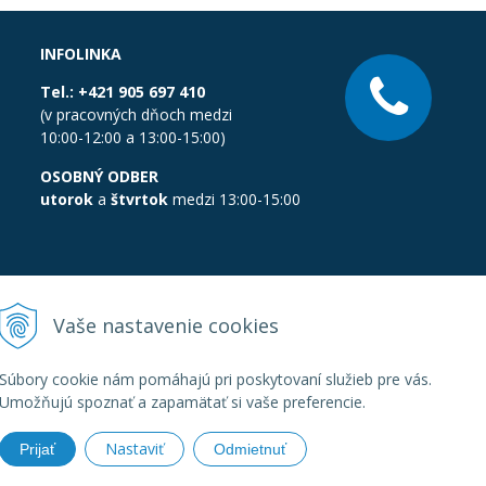
INFOLINKA
Tel.:
+421 905 697 410
(v pracovných dňoch medzi
10:00-12:00 a 13:00-15:00)
OSOBNÝ ODBER
utorok
a
štvrtok
medzi 13:00-15:00
Vaše nastavenie cookies
Súbory cookie nám pomáhajú pri poskytovaní služieb pre vás.
Umožňujú spoznať a zapamätať si vaše preferencie.
Nastaviť
Prijať
Odmietnuť
boratornatechnika.sk •
Created
&
e-shop Pohoda connector
by
Next