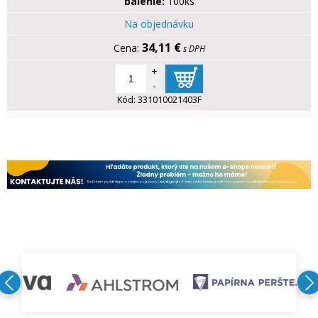
balenie:
100ks
Na objednávku
34,11 €
s DPH
+
-
Kód:
331010021403F