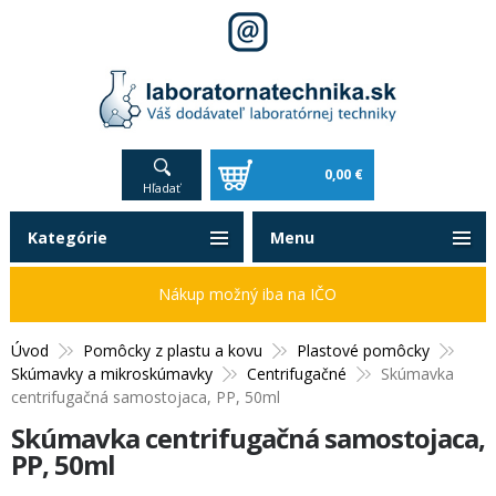
0,00 €
Hľadať
Kategórie
Menu
Nákup možný iba na IČO
Úvod
Pomôcky z plastu a kovu
Plastové pomôcky
Skúmavky a mikroskúmavky
Centrifugačné
Skúmavka
centrifugačná samostojaca, PP, 50ml
Skúmavka centrifugačná samostojaca,
PP, 50ml