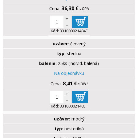
36,30 €
s DPH
+
-
Kód:
331000021404F
uzáver:
červený
typ:
sterilná
balenie:
25ks (individ. balená)
Na objednávku
8,41 €
s DPH
+
-
Kód:
331000021405F
uzáver:
modrý
typ:
nesterilná