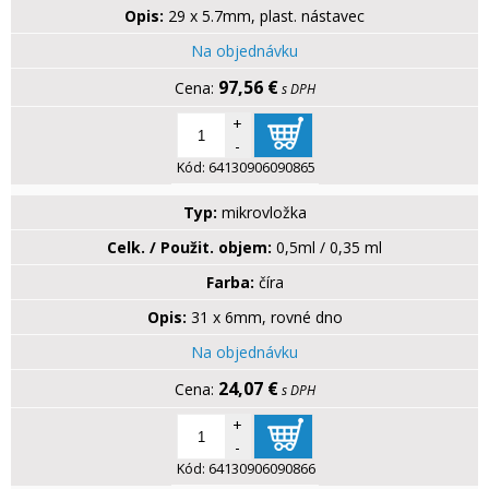
Opis:
29 x 5.7mm, plast. nástavec
Na objednávku
97,56 €
s DPH
+
-
Kód:
64130906090865
Typ:
mikrovložka
Celk. / Použit. objem:
0,5ml / 0,35 ml
Farba:
číra
Opis:
31 x 6mm, rovné dno
Na objednávku
24,07 €
s DPH
+
-
Kód:
64130906090866