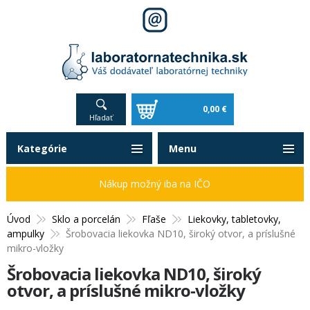
0,00 €
Hľadať
Kategórie
Menu
Nákup možný iba na IČO
Úvod
Sklo a porcelán
Fľaše
Liekovky, tabletovky,
ampulky
Šrobovacia liekovka ND10, široký otvor, a príslušné
mikro-vložky
Šrobovacia liekovka ND10, široký
otvor, a príslušné mikro-vložky