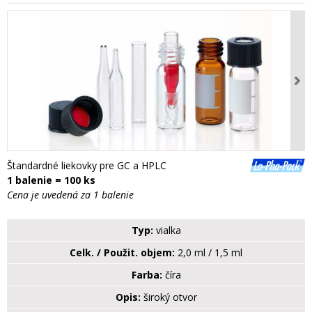
Štandardné liekovky pre GC a HPLC
1 balenie = 100 ks
Cena je uvedená za 1 balenie
Typ:
vialka
Celk. / Použit. objem:
2,0 ml / 1,5 ml
Farba:
číra
Opis:
široký otvor