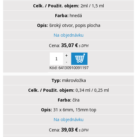
Celk. / Použit. objem:
2ml / 1,5 ml
Farba:
hnedá
Opis:
široký otvor, popis plocha
Na objednávku
35,07 €
s DPH
+
-
Kód:
64130910091197
Typ:
mikrovložka
Celk. / Použit. objem:
0,34 ml / 0,25 ml
Farba:
číra
Opis:
31 x 6mm, 15mm top
Na objednávku
39,03 €
s DPH