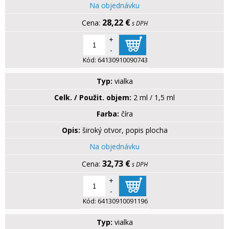
Na objednávku
28,22 €
s DPH
+
-
Kód:
64130910090743
Typ:
vialka
Celk. / Použit. objem:
2 ml / 1,5 ml
Farba:
číra
Opis:
široký otvor, popis plocha
Na objednávku
32,73 €
s DPH
+
-
Kód:
64130910091196
Typ:
vialka