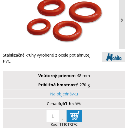
Stabilizačné kruhy vyrobené z ocele potiahnutej
PVC.
Vnútorný priemer:
48 mm
Približná hmotnosť:
270 g
Na objednávku
6,61 €
s DPH
+
-
Kód:
11101727C