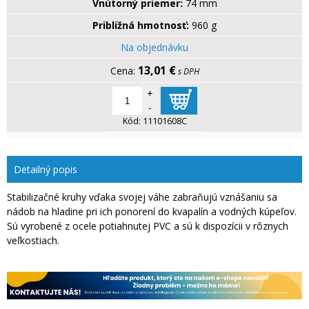
Vnútorný priemer:
74 mm
Približná hmotnosť:
960 g
Na objednávku
13,01 €
s DPH
+
-
Kód:
11101608C
Detailný popis
Stabilizačné kruhy vďaka svojej váhe zabraňujú vznášaniu sa
nádob na hladine pri ich ponorení do kvapalín a vodných kúpeľov.
Sú vyrobené z ocele potiahnutej PVC a sú k dispozícii v rôznych
veľkostiach.