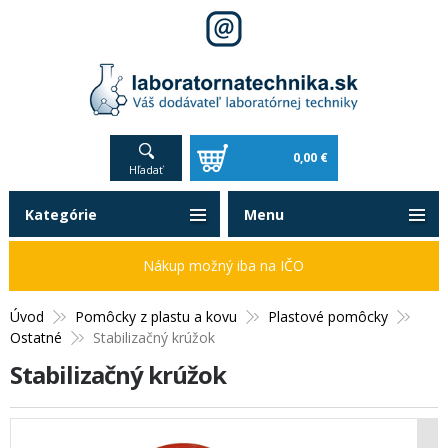
0,00 €
Hľadať
Kategórie
Menu
Nákup možný iba na IČO
Úvod
Pomôcky z plastu a kovu
Plastové pomôcky
Ostatné
Stabilizačný krúžok
Stabilizačný krúžok