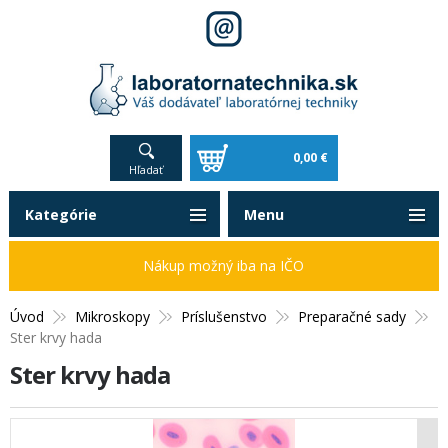
0,00 €
Hľadať
Kategórie
Menu
Nákup možný iba na IČO
Úvod
Mikroskopy
Príslušenstvo
Preparačné sady
Ster krvy hada
Ster krvy hada