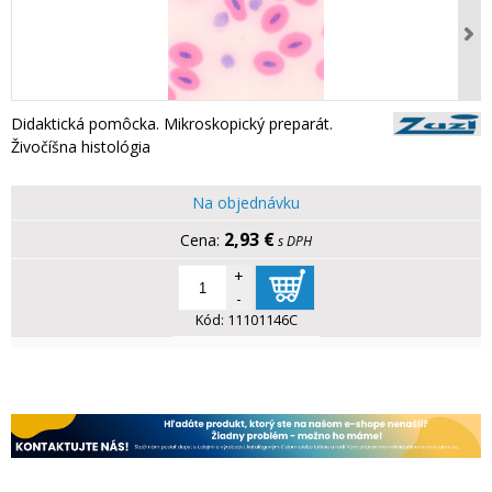
Didaktická pomôcka. Mikroskopický preparát.
Živočíšna histológia
Na objednávku
2,93 €
s DPH
+
-
Kód:
11101146C