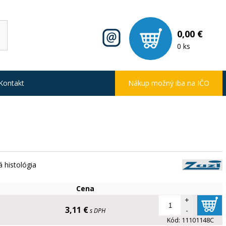
0,00 €
0 ks
Kontakt
Nákup možný iba na IČO
 histológia
Cena
+
3,11 €
-
s DPH
Kód:
11101148C