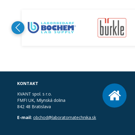
KONTAKT
KVANT spol. s r.o.
FMFI UK, Mlynská dolina
842 48 Bratislava
E-mail:
obchod@laboratornatechnika.sk