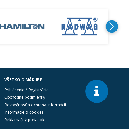
VŠETKO O NÁKUPE
Prihlásenie / Registrácia
Obchodné podmienky
Bezpečnosť a ochrana informácií
Informácie o cookies
Reklamačný poriadok