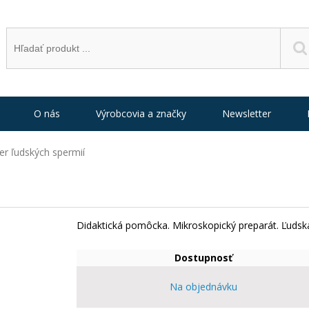
O nás
Výrobcovia a značky
Newsletter
er ľudských spermií
Didaktická pomôcka. Mikroskopický preparát. Ľudská
Dostupnosť
Na objednávku