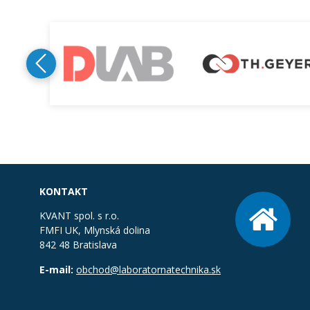
KONTAKT
KVANT spol. s r.o.
FMFI UK, Mlynská dolina
842 48 Bratislava
E-mail:
obchod@laboratornatechnika.sk