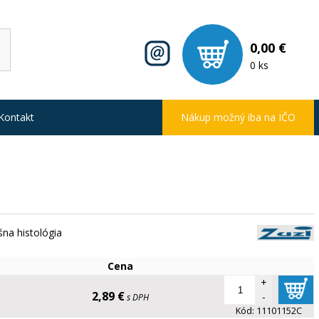
0,00 €
0 ks
Kontakt
Nákup možný iba na IČO
šna histológia
Cena
+
2,89 €
-
s DPH
Kód:
11101152C