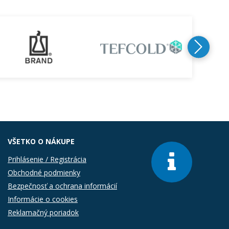
VŠETKO O NÁKUPE
Prihlásenie / Registrácia
Obchodné podmienky
Bezpečnosť a ochrana informácií
Informácie o cookies
Reklamačný poriadok