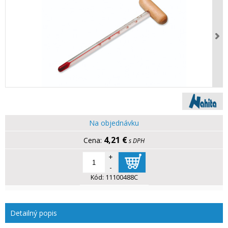
Na objednávku
4,21 €
s DPH
+
-
Kód:
11100488C
Detailný popis