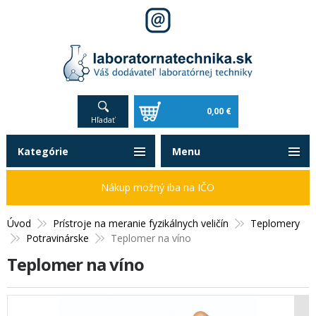
0,00 €
Hľadať
Kategórie
Menu
Nákup možný iba na IČO
Úvod
Prístroje na meranie fyzikálnych veličín
Teplomery
Potravinárske
Teplomer na víno
Teplomer na víno