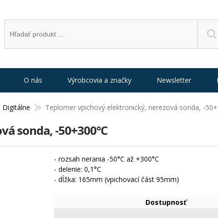
O nás
Výrobcovia a značky
Newsletter
Digitálne
Teplomer vpichový elektronický, nerezová sonda, -50
ová sonda, -50+300°C
- rozsah nerania -50°C až +300°C
- delenie: 0,1°C
- dĺžka: 165mm (vpichovací část 95mm)
Dostupnosť