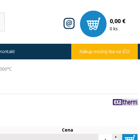
0,00 €
0 ks
Kontakt
Nákup možný iba na IČO
+300°C
Cena
+