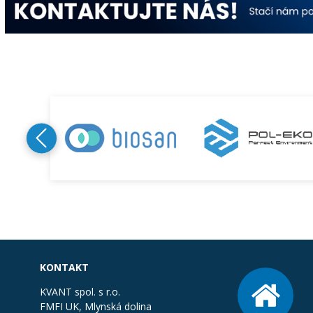
KONTAKT
KVANT spol. s r.o.
FMFI UK, Mlynská dolina