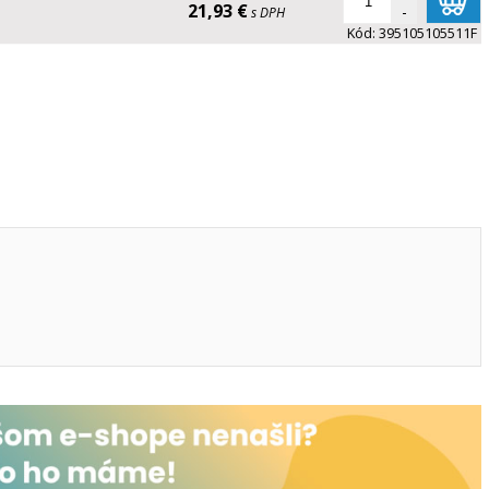
21,93 €
-
s DPH
Kód:
395105105511F