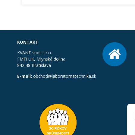
KONTAKT
KVANT spol. s r.o.
FMFI UK, Mlynská dolina
842 48 Bratislava
E-mail:
obchod@laboratornatechnika.sk