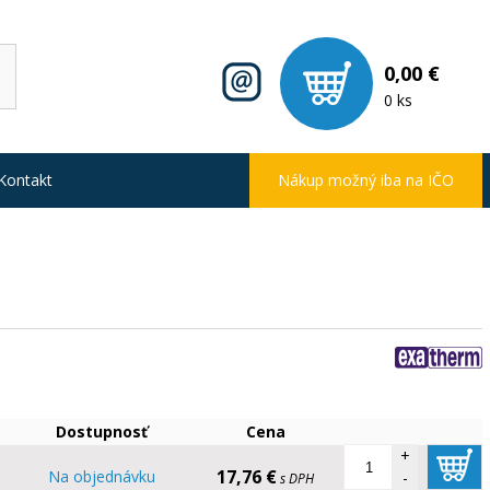
0,00 €
0 ks
Kontakt
Nákup možný iba na IČO
Dostupnosť
Cena
+
17,76 €
m
Na objednávku
-
s DPH