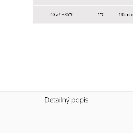
-40 až +35°C
1°C
135m
Detailný popis