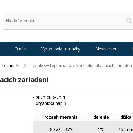
O nás
Výrobcovia a značky
Newsletter
Technické
Tyčinkový teplomer pre kontrolu chladiacich zariadení
acich zariadení
- priemer: 6-7mm
- organická náplň
rozsah merania
delenie
dĺžka
-80 až +35°C
1°C
150m