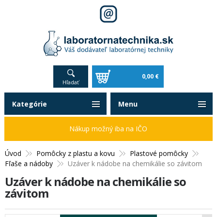
0,00 €
Hľadať
Kategórie
Menu
Nákup možný iba na IČO
Úvod
Pomôcky z plastu a kovu
Plastové pomôcky
Fľaše a nádoby
Uzáver k nádobe na chemikálie so závitom
Uzáver k nádobe na chemikálie so
závitom