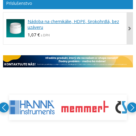
Nádoba na chemikálie, HDPE, širokohrdlá, bez
uzáveru
1,07 €
s DPH