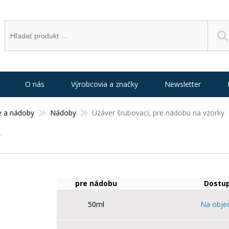
O nás
Výrobcovia a značky
Newsletter
e a nádoby
Nádoby
Uzáver šrubovací, pre nádobu na vzorky
pre nádobu
Dostu
50ml
Na obje