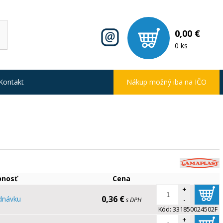
0,00 €
0 ks
Kontakt
Nákup možný iba na IČO
pnosť
Cena
+
0,36 €
dnávku
-
s DPH
Kód:
331850024502F
+