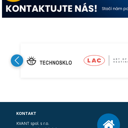
KONTAKT
KVANT spol. s r.o.