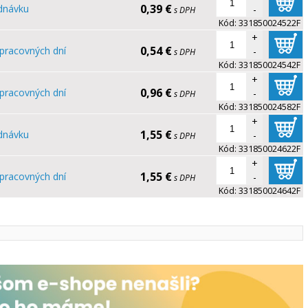
0,39 €
dnávku
-
s DPH
Kód:
331850024522F
+
0,54 €
pracovných dní
-
s DPH
Kód:
331850024542F
+
0,96 €
pracovných dní
-
s DPH
Kód:
331850024582F
+
1,55 €
dnávku
-
s DPH
Kód:
331850024622F
+
1,55 €
pracovných dní
-
s DPH
Kód:
331850024642F