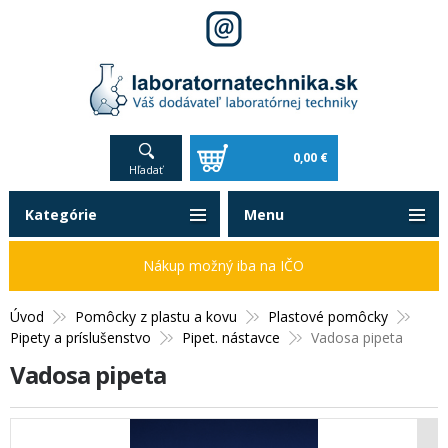
0,00 €
Hľadať
Kategórie
Menu
Nákup možný iba na IČO
Úvod
Pomôcky z plastu a kovu
Plastové pomôcky
Pipety a príslušenstvo
Pipet. nástavce
Vadosa pipeta
Vadosa pipeta