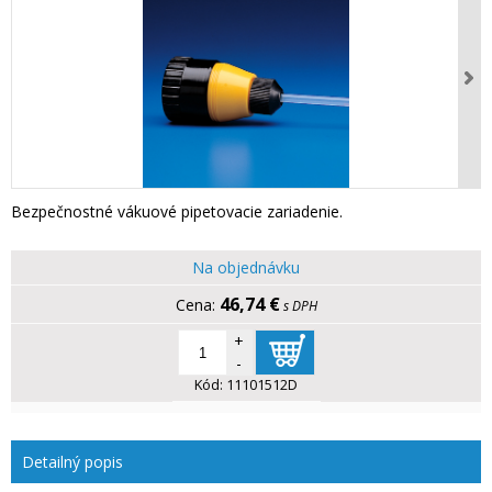
Bezpečnostné vákuové pipetovacie zariadenie.
Na objednávku
46,74 €
s DPH
+
-
Kód:
11101512D
Detailný popis