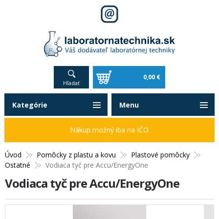
0,00 €
Hľadať
Kategórie
Menu
Nákup možný iba na IČO
Úvod
Pomôcky z plastu a kovu
Plastové pomôcky
Ostatné
Vodiaca tyč pre Accu/EnergyOne
Vodiaca tyč pre Accu/EnergyOne