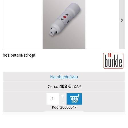
bez batérií/zdroja
Na objednávku
408 €
s DPH
+
-
Kód:
20600047