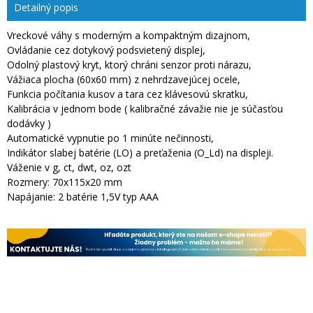
Detailný popis
Vreckové váhy s moderným a kompaktným dizajnom,
Ovládanie cez dotykový podsvietený displej,
Odolný plastový kryt, ktorý chráni senzor proti nárazu,
Vážiaca plocha (60x60 mm) z nehrdzavejúcej ocele,
Funkcia počítania kusov a tara cez klávesovú skratku,
Kalibrácia v jednom bode ( kalibračné závažie nie je súčasťou
dodávky )
Automatické vypnutie po 1 minúte nečinnosti,
Indikátor slabej batérie (LO) a preťaženia (O_Ld) na displeji.
Váženie v g, ct, dwt, oz, ozt
Rozmery: 70x115x20 mm
Napájanie: 2 batérie 1,5V typ AAA