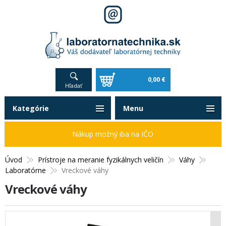
0,00 €
Hľadať
Kategórie
Menu
Nákup možný iba na IČO
Úvod
Prístroje na meranie fyzikálnych veličín
Váhy
Laboratórne
Vreckové váhy
Vreckové váhy