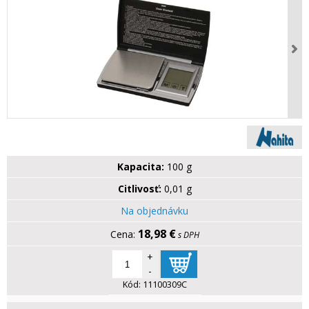
Kapacita:
100 g
Citlivosť:
0,01 g
Na objednávku
18,98 €
s DPH
+
-
Kód:
11100309C