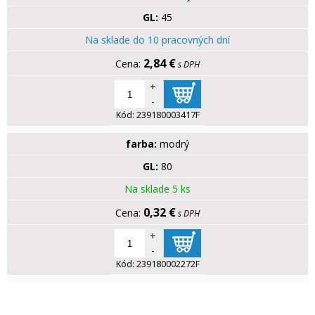
GL:
45
Na sklade do 10 pracovných dní
2,84 €
s DPH
+
-
Kód:
239180003417F
farba:
modrý
GL:
80
Na sklade 5 ks
0,32 €
s DPH
+
-
Kód:
239180002272F