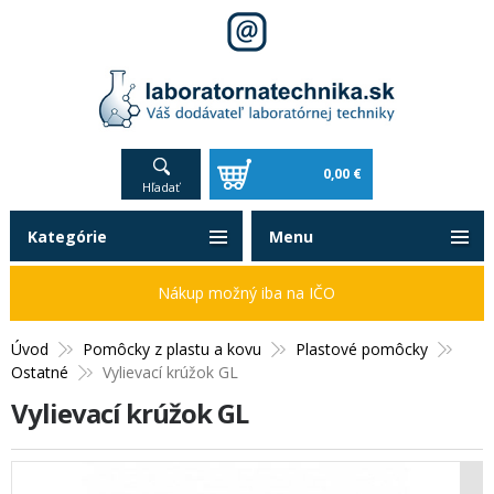
0,00 €
Hľadať
Kategórie
Menu
Nákup možný iba na IČO
Úvod
Pomôcky z plastu a kovu
Plastové pomôcky
Ostatné
Vylievací krúžok GL
Vylievací krúžok GL