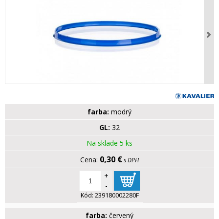
farba:
modrý
GL:
32
Na sklade 5 ks
0,30 €
s DPH
+
-
Kód:
239180002280F
farba:
červený