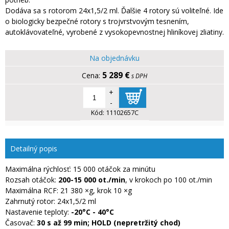
Dodáva sa s rotorom 24x1,5/2 ml. Ďalšie 4 rotory sú voliteľné. Ide
o biologicky bezpečné rotory s trojvrstvovým tesnením,
autoklávovateľné, vyrobené z vysokopevnostnej hliníkovej zliatiny.
Na objednávku
5 289 €
s DPH
+
-
Kód:
11102657C
Detailný popis
Maximálna rýchlosť: 15 000 otáčok za minútu
Rozsah otáčok:
200-15 000 ot./min
, v krokoch po 100 ot./min
Maximálna RCF: 21 380 ×g, krok 10 ×g
Zahrnutý rotor: 24x1,5/2 ml
Nastavenie teploty:
-20°C - 40°C
Časovač:
30 s až 99 min; HOLD (nepretržitý chod)