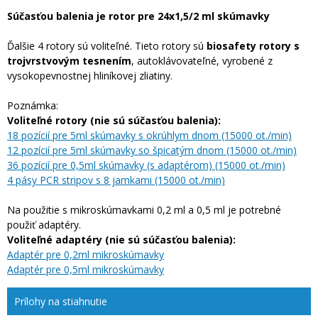
Súčasťou balenia je rotor pre 24x1,5/2 ml skúmavky
Ďalšie 4 rotory sú voliteľné. Tieto rotory sú
biosafety rotory s
trojvrstvovým tesnením
, autoklávovateľné, vyrobené z
vysokopevnostnej hliníkovej zliatiny.
Poznámka:
Voliteľné rotory (nie sú súčasťou balenia):
18 pozícií pre 5ml skúmavky s okrúhlym dnom (15000 ot./min)
12 pozícií pre 5ml skúmavky so špicatým dnom (15000 ot./min)
36 pozícií pre 0,5ml skúmavky (s adaptérom) (15000 ot./min)
4 pásy PCR stripov s 8 jamkami (15000 ot./min)
Na použitie s mikroskúmavkami 0,2 ml a 0,5 ml je potrebné
použiť adaptéry.
Voliteľné adaptéry (nie sú súčasťou balenia):
Adaptér pre 0,2ml mikroskúmavky
Adaptér pre 0,5ml mikroskúmavky
Prílohy na stiahnutie