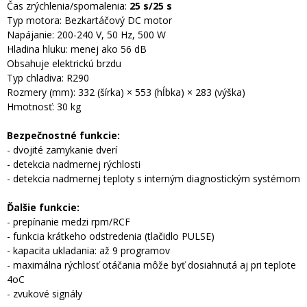
Čas zrýchlenia/spomalenia:
25 s/25 s
Typ motora: Bezkartáčový DC motor
Napájanie: 200-240 V, 50 Hz, 500 W
Hladina hluku: menej ako 56 dB
Obsahuje elektrickú brzdu
Typ chladiva: R290
Rozmery (mm): 332 (šírka) × 553 (hĺbka) × 283 (výška)
Hmotnosť: 30 kg
Bezpečnostné funkcie:
- dvojité zamykanie dverí
- detekcia nadmernej rýchlosti
- detekcia nadmernej teploty s interným diagnostickým systémom
Ďalšie funkcie:
- prepínanie medzi rpm/RCF
- funkcia krátkeho odstredenia (tlačidlo PULSE)
- kapacita ukladania: až 9 programov
- maximálna rýchlosť otáčania môže byť dosiahnutá aj pri teplote
4oC
- zvukové signály