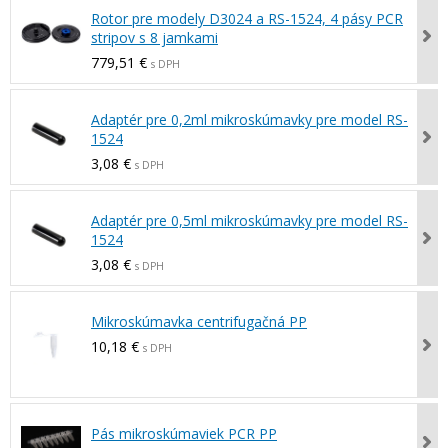
Rotor pre modely D3024 a RS-1524, 4 pásy PCR
stripov s 8 jamkami
779,51 €
s DPH
Adaptér pre 0,2ml mikroskúmavky pre model RS-
1524
3,08 €
s DPH
Adaptér pre 0,5ml mikroskúmavky pre model RS-
1524
3,08 €
s DPH
Mikroskúmavka centrifugačná PP
10,18 €
s DPH
Pás mikroskúmaviek PCR PP