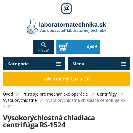
0,00 €
Hľadať
Kategórie
Menu
Nákup možný iba na IČO
Úvod
Prístroje pre mechanické operácie
Centrifúgy
Vysokorýchlostné
Vysokorýchlostná chladiaca centrifúga RS-
1524
Vysokorýchlostná chladiaca
centrifúga RS-1524