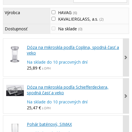
Výrobca
HAVAG
(6)
KAVALIERGLASS, a.s.
(2)
Dostupnosť
Na sklade
(0)
Dóza na mikroskla podľa Coplina, spodná časť a
veko
Na sklade do 10 pracovných dní
25,89 €
s DPH
Dóza na mikroskla podľa Schiefferdeckera,
spodná časť a veko
Na sklade do 10 pracovných dní
25,47 €
s DPH
Pohár batériový, SIMAX