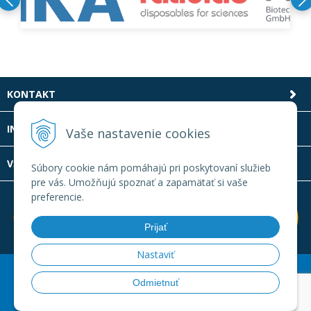
KONTAKT
INFOLINKA
Vaše nastavenie cookies
VŠETKO O NÁKUPE
Súbory cookie nám pomáhajú pri poskytovaní služieb
pre vás. Umožňujú spoznať a zapamätať si vaše
preferencie.
Prijať
Nastaviť
© 2026 Laboratornatechnika.sk •
Created
&
e-shop Pohoda
Odmietnuť
connector
by
NextCom s.r.o.