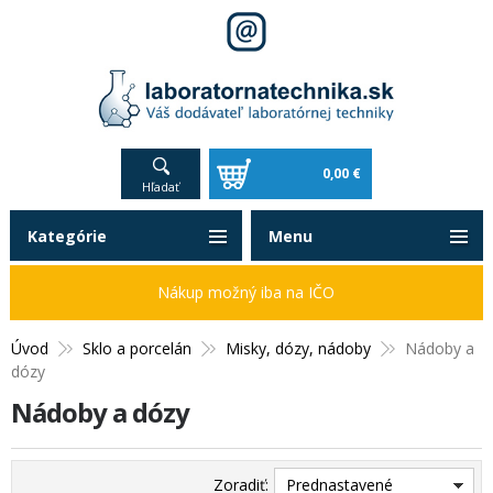
0,00 €
Hľadať
Kategórie
Menu
Nákup možný iba na IČO
Úvod
Sklo a porcelán
Misky, dózy, nádoby
Nádoby a
dózy
Nádoby a dózy
Zoradiť:
Prednastavené