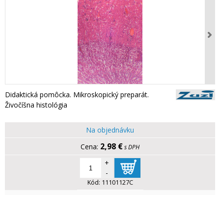
Didaktická pomôcka. Mikroskopický preparát.
Živočíšna histológia
Na objednávku
2,98 €
s DPH
+
-
Kód:
11101127C