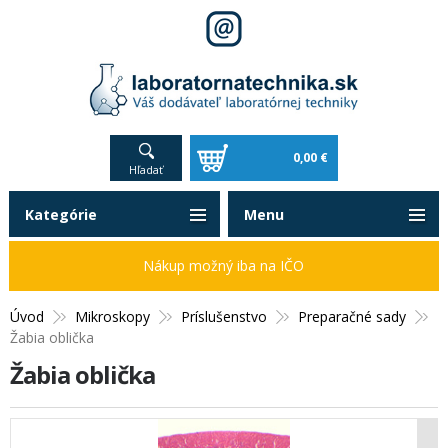
0,00 €
Hľadať
Kategórie
Menu
Nákup možný iba na IČO
Úvod
Mikroskopy
Príslušenstvo
Preparačné sady
Žabia oblička
Žabia oblička