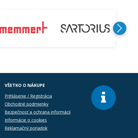
VŠETKO O NÁKUPE
Prihlásenie / Registrácia
Obchodné podmienky
Bezpečnosť a ochrana informácií
Informácie o cookies
Reklamačný poriadok