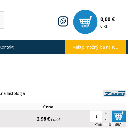
0,00 €
0 ks
Kontakt
Nákup možný iba na IČO
šna histológia
Cena
+
2,98 €
-
s DPH
Kód:
11101168C