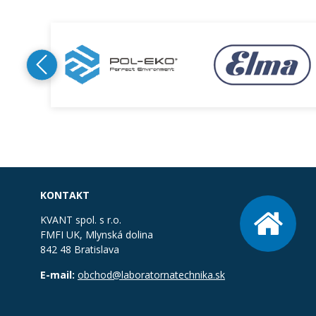
KONTAKT
KVANT spol. s r.o.
FMFI UK, Mlynská dolina
842 48 Bratislava
E-mail:
obchod@laboratornatechnika.sk