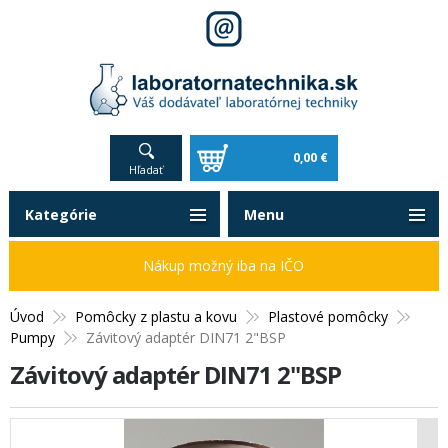
0,00 €
Hľadať
Kategórie
Menu
Nákup možný iba na IČO
Úvod
Pomôcky z plastu a kovu
Plastové pomôcky
Pumpy
Závitový adaptér DIN71 2"BSP
Závitový adaptér DIN71 2"BSP