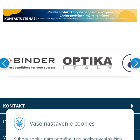
KONTAKT
INFOLINKA
Vaše nastavenie cookies
VŠETKO O NÁKUPE
Súbory cookie nám pomáhajú pri poskytovaní služieb