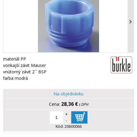
materiál PP
vonkajší závit Mauser
vnútorný závit 2´´ BSP
farba modrá
Na objednávku
28,36 €
s DPH
+
-
Kód:
20600066