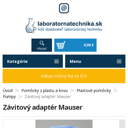
0,00 €
Hľadať
Kategórie
Menu
Nákup možný iba na IČO
Úvod
Pomôcky z plastu a kovu
Plastové pomôcky
Pumpy
Závitový adaptér Mauser
Závitový adaptér Mauser