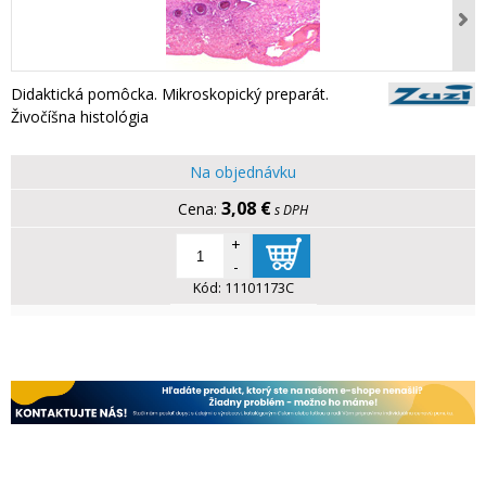
Didaktická pomôcka. Mikroskopický preparát.
Živočíšna histológia
Na objednávku
3,08 €
s DPH
+
-
Kód:
11101173C