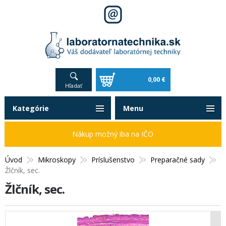
0,00 €
Hľadať
Kategórie
Menu
Nákup možný iba na IČO
Úvod
Mikroskopy
Príslušenstvo
Preparačné sady
Žlčník, sec.
Žlčník, sec.