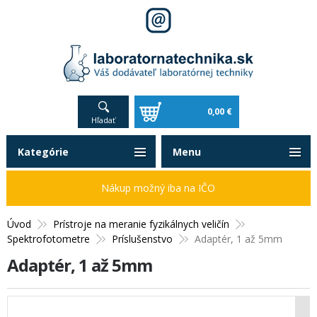
0,00 €
Hľadať
Kategórie
Menu
Nákup možný iba na IČO
Úvod
Prístroje na meranie fyzikálnych veličín
Spektrofotometre
Príslušenstvo
Adaptér, 1 až 5mm
Adaptér, 1 až 5mm