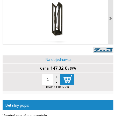
Na objednávku
147,32 €
s DPH
+
-
Kód:
11103293C
Detailný popis
Vhodné pre všetky modely.