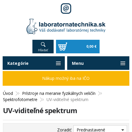
0,00 €
Hľadať
Kategórie
Menu
Nákup možný iba na IČO
Úvod
Prístroje na meranie fyzikálnych veličín
Spektrofotometre
UV-viditeľné spektrum
UV-viditeľné spektrum
Zoradiť:
Prednastavené