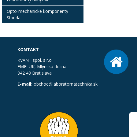
Opto-mechanické komponenty
Standa
KONTAKT
KVANT spol. s r.o.
FMFI UK, Mlynská dolina
842 48 Bratislava
E-mail:
obchod@laboratornatechnika.sk