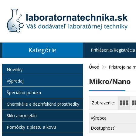
Kategórie
Prihlásenie/Registrácia
Úvod
Prístroje na m
Novinky
Mikro/Nano
Výpredaj
Špeciálna ponuka
Zobrazenie:
Chemikálie a dezinfekčné prostriedky
Sklo a porcelán
Výrobca
Pomôcky z plastu a kovu
Dostupnosť