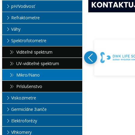
pH/Vodivosť
Refraktometre
Váhy
Spektrofotometre
Viditeľné spektrum
UV-viditeľné spektrum
Mikro/Nano
Príslušenstvo
Viskozimetre
Germicídne žiariče
Elektroforézy
Vlhkomery