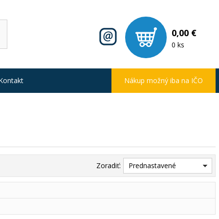
0,00 €
0 ks
Kontakt
Nákup možný iba na IČO
Zoradiť:
Prednastavené