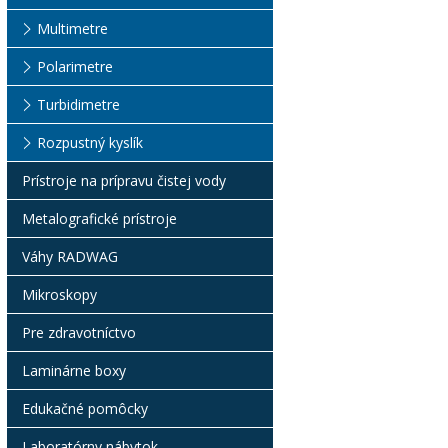
Multimetre
Polarimetre
Turbidimetre
Rozpustný kyslík
Prístroje na prípravu čistej vody
Metalografické prístroje
Váhy RADWAG
Mikroskopy
Pre zdravotníctvo
Laminárne boxy
Edukačné pomôcky
Laboratórny nábytok