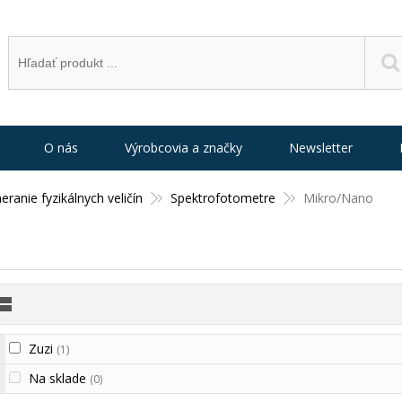
O nás
Výrobcovia a značky
Newsletter
eranie fyzikálnych veličín
Spektrofotometre
Mikro/Nano
Zuzi
(1)
Na sklade
(0)