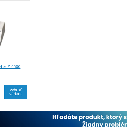
ter Z-6500
Vybrať
variant