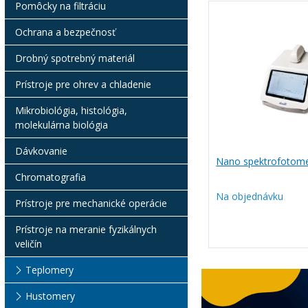
Pomôcky na filtráciu
Ochrana a bezpečnosť
Drobný spotrebný materiál
Prístroje pre ohrev a chladenie
Mikrobiológia, histológia,
molekulárna biológia
Dávkovanie
Nano spektrofotome
Chromatografia
Na objednávku
Prístroje pre mechanické operácie
Prístroje na meranie fyzikálnych
veličín
Teplomery
Hustomery