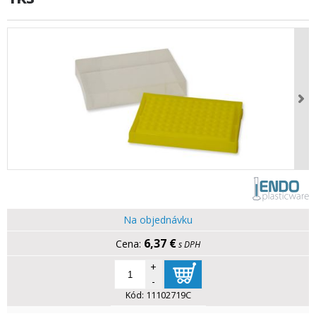
Na objednávku
6,37 €
s DPH
+
-
Kód:
11102719C