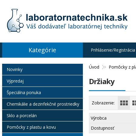
Kategórie
Prihlásenie/Registrácia
Úvod
Pomôcky z pl
Novinky
Držiaky
Výpredaj
Špeciálna ponuka
Zobrazenie:
Chemikálie a dezinfekčné prostriedky
Sklo a porcelán
Výrobca
Pomôcky z plastu a kovu
Dostupnosť