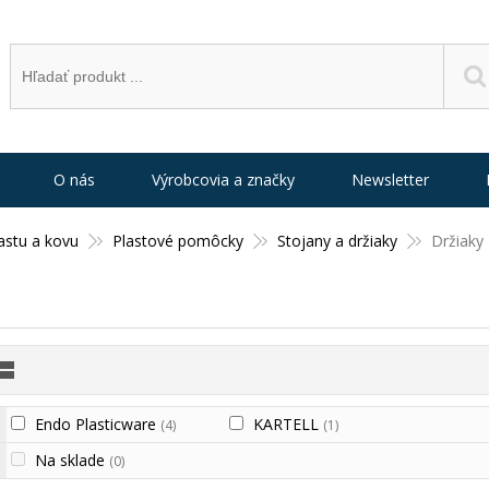
O nás
Výrobcovia a značky
Newsletter
astu a kovu
Plastové pomôcky
Stojany a držiaky
Držiaky
Endo Plasticware
KARTELL
(4)
(1)
Na sklade
(0)