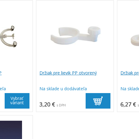
P
Držiak pre lievik PP otvorený
Držiak pr
eľa
Na sklade u dodávateľa
Na sklad
Vybrať
variant
3,20 €
6,27 €
s DPH