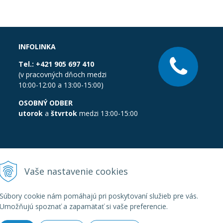
INFOLINKA
Tel.:
+421 905 697 410
(v pracovných dňoch medzi
10:00-12:00 a 13:00-15:00)
OSOBNÝ ODBER
utorok
a
štvrtok
medzi 13:00-15:00
Vaše nastavenie cookies
Súbory cookie nám pomáhajú pri poskytovaní služieb pre vás.
Umožňujú spoznať a zapamätať si vaše preferencie.