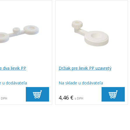
e dva lievik PP
Držiak pre lievik PP uzavretý
e u dodávateľa
Na sklade u dodávateľa
4,46 €
s DPH
s DPH