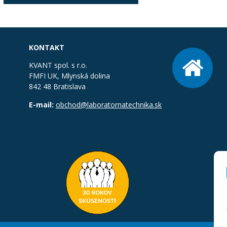
KONTAKT
KVANT spol. s r.o.
FMFI UK, Mlynská dolina
842 48 Bratislava
E-mail:
obchod@laboratornatechnika.sk