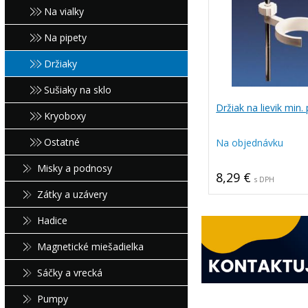
Na vialky
Na pipety
Držiaky
Sušiaky na sklo
Držiak na lievik min
Kryoboxy
Ostatné
Na objednávku
Misky a podnosy
8,29 €
s DPH
Zátky a uzávery
Hadice
Magnetické miešadielka
Sáčky a vrecká
Pumpy