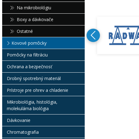
Na mikrobiológiu
Boxy a dávkovače
Ostatné
Kovové pomôcky
Pomôcky na filtráciu
Ochrana a bezpečnosť
Drobný spotrebný materiál
Prístroje pre ohrev a chladenie
Mikrobiológia, histológia,
molekulárna biológia
Dávkovanie
Chromatografia