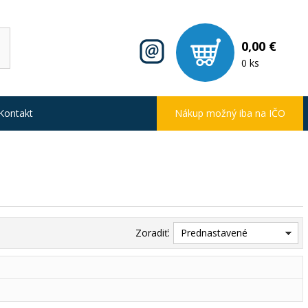
0,00 €
0 ks
Kontakt
Nákup možný iba na IČO
Zoradiť:
Prednastavené