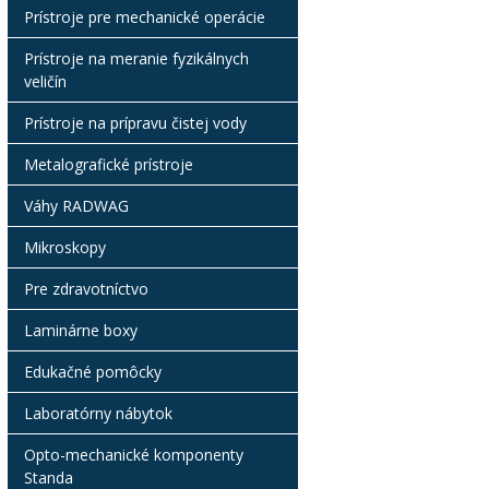
Prístroje pre mechanické operácie
Prístroje na meranie fyzikálnych
veličín
Prístroje na prípravu čistej vody
Metalografické prístroje
Váhy RADWAG
Mikroskopy
Pre zdravotníctvo
Laminárne boxy
Edukačné pomôcky
Laboratórny nábytok
Opto-mechanické komponenty
Standa