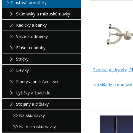
Plastové pomôcky
Skúmavky a mikroskúmavky
Kadičky a banky
Valce a odmerky
Fľaše a nádoby
Stričky
Svorka pre byrety, P
Lieviky
Pipety a príslušenstvo
Na sklade u dodávat
Lyžičky a špachtle
Stojany a držiaky
Na skúmavky
Na mikroskúmavky