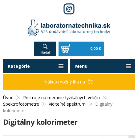
0,00 €
Hľadať
Kategórie
Menu
Nákup možný iba na IČO
Úvod
Prístroje na meranie fyzikálnych veličín
Spektrofotometre
Viditeľné spektrum
Digitálny
kolorimeter
Digitálny kolorimeter