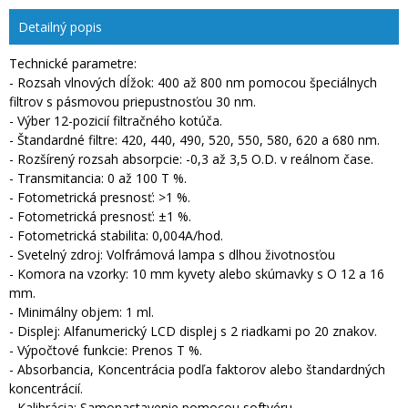
Detailný popis
Technické parametre:
- Rozsah vlnových dĺžok: 400 až 800 nm pomocou špeciálnych
filtrov s pásmovou priepustnosťou 30 nm.
- Výber 12-pozicií filtračného kotúča.
- Štandardné filtre: 420, 440, 490, 520, 550, 580, 620 a 680 nm.
- Rozšírený rozsah absorpcie: -0,3 až 3,5 O.D. v reálnom čase.
- Transmitancia: 0 až 100 T %.
- Fotometrická presnosť: >1 %.
- Fotometrická presnosť: ±1 %.
- Fotometrická stabilita: 0,004A/hod.
- Svetelný zdroj: Volfrámová lampa s dlhou životnosťou
- Komora na vzorky: 10 mm kyvety alebo skúmavky s O 12 a 16
mm.
- Minimálny objem: 1 ml.
- Displej: Alfanumerický LCD displej s 2 riadkami po 20 znakov.
- Výpočtové funkcie: Prenos T %.
- Absorbancia, Koncentrácia podľa faktorov alebo štandardných
koncentrácií.
- Kalibrácia: Samonastavenie pomocou softvéru.