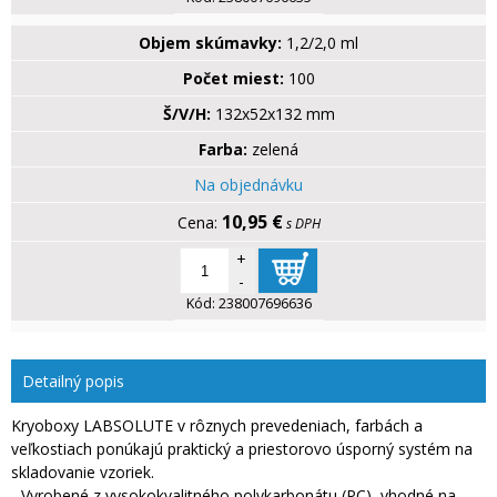
Objem skúmavky:
1,2/2,0 ml
Počet miest:
100
Š/V/H:
132x52x132 mm
Farba:
zelená
Na objednávku
10,95 €
s DPH
+
-
Kód:
238007696636
Detailný popis
Kryoboxy LABSOLUTE v rôznych prevedeniach, farbách a
veľkostiach ponúkajú praktický a priestorovo úsporný systém na
skladovanie vzoriek.
- Vyrobené z vysokokvalitného polykarbonátu (PC), vhodné na