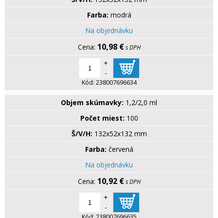
Farba:
modrá
Na objednávku
10,98 €
s DPH
+
-
Kód:
238007696634
Objem skúmavky:
1,2/2,0 ml
Počet miest:
100
Š/V/H:
132x52x132 mm
Farba:
červená
Na objednávku
10,92 €
s DPH
+
-
Kód:
238007696635