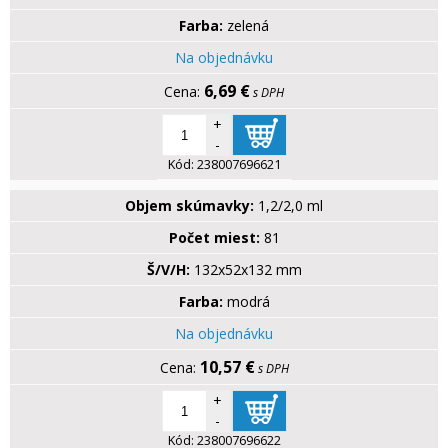
Farba:
zelená
Na objednávku
6,69 €
s DPH
+
-
Kód:
238007696621
Objem skúmavky:
1,2/2,0 ml
Počet miest:
81
Š/V/H:
132x52x132 mm
Farba:
modrá
Na objednávku
10,57 €
s DPH
+
-
Kód:
238007696622