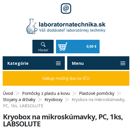
0,00 €
Hľadať
Kategórie
Menu
Nákup možný iba na IČO
Úvod
Pomôcky z plastu a kovu
Plastové pomôcky
Stojany a držiaky
Kryoboxy
Kryobox na mikroskúmavky,
PC, 1ks, LABSOLUTE
Kryobox na mikroskúmavky, PC, 1ks,
LABSOLUTE