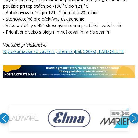
použitie pri teplotách od -196 °C do 121 °C
- Autoklávovateľné pri 121 °C po dobu 20 minút
- Stohovateľné pre efektívne uskladnenie
- Veko a vložky s 45°-skosenými rohmi pre ľahšie zatváranie
- Priehľadné veko s bielym mriežkovaním a číslovaním
Voliteľné príslušenstvo:
Kryoskúmavka so závitom, sterilná (bal. 500ks), LABSOLUTE