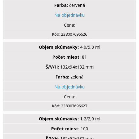
Farba:
červená
Na objednávku
Kód:
238007696626
Objem skúmavky:
4,0/5,0 ml
Počet miest:
81
Š/V/H:
132x94x132 mm
Farba:
zelená
Na objednávku
Kód:
238007696627
Objem skúmavky:
1,2/2,0 ml
Počet miest:
100
Š/V/H:
132x52x132 mm