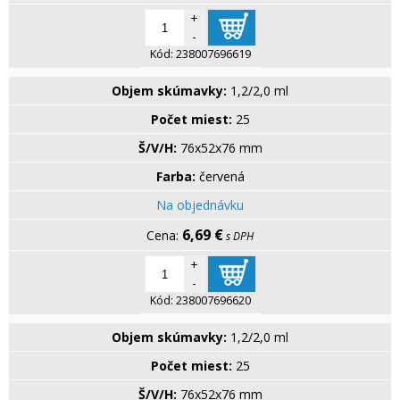
+
-
Kód:
238007696619
Objem skúmavky:
1,2/2,0 ml
Počet miest:
25
Š/V/H:
76x52x76 mm
Farba:
červená
Na objednávku
6,69 €
s DPH
+
-
Kód:
238007696620
Objem skúmavky:
1,2/2,0 ml
Počet miest:
25
Š/V/H:
76x52x76 mm