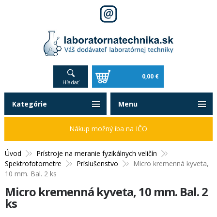
0,00 €
Hľadať
Kategórie
Menu
Nákup možný iba na IČO
Úvod
Prístroje na meranie fyzikálnych veličín
Spektrofotometre
Príslušenstvo
Micro kremenná kyveta,
10 mm. Bal. 2 ks
Micro kremenná kyveta, 10 mm. Bal. 2
ks