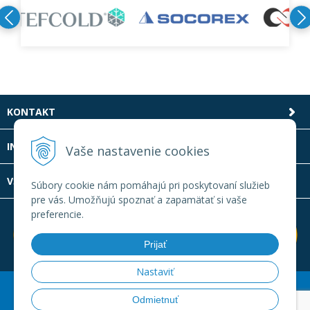
KONTAKT
INFOLINKA
Vaše nastavenie cookies
VŠETKO O NÁKUPE
Súbory cookie nám pomáhajú pri poskytovaní služieb
pre vás. Umožňujú spoznať a zapamätať si vaše
preferencie.
Prijať
Nastaviť
© 2026 Laboratornatechnika.sk •
Created
&
e-shop Pohoda
Odmietnuť