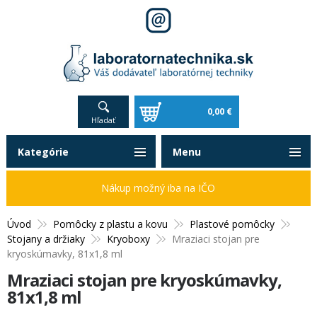
0,00 €
Hľadať
Kategórie
Menu
Nákup možný iba na IČO
Úvod
Pomôcky z plastu a kovu
Plastové pomôcky
Stojany a držiaky
Kryoboxy
Mraziaci stojan pre
kryoskúmavky, 81x1,8 ml
Mraziaci stojan pre kryoskúmavky,
81x1,8 ml