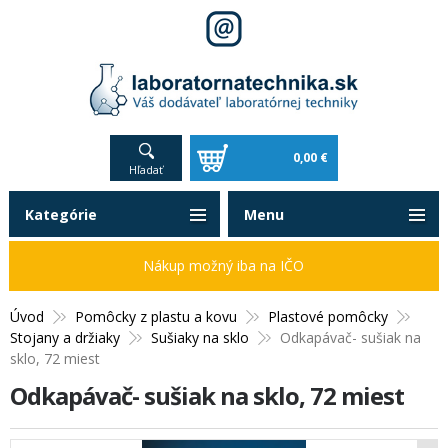
0,00 €
Hľadať
Kategórie
Menu
Nákup možný iba na IČO
Úvod
Pomôcky z plastu a kovu
Plastové pomôcky
Stojany a držiaky
Sušiaky na sklo
Odkapávač- sušiak na
sklo, 72 miest
Odkapávač- sušiak na sklo, 72 miest