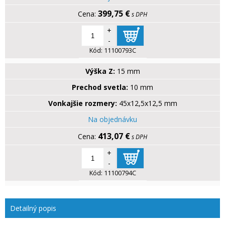
399,75 €
s DPH
+
-
Kód:
11100793C
Výška Z:
15 mm
Prechod svetla:
10 mm
Vonkajšie rozmery:
45x12,5x12,5 mm
Na objednávku
413,07 €
s DPH
+
-
Kód:
11100794C
Detailný popis