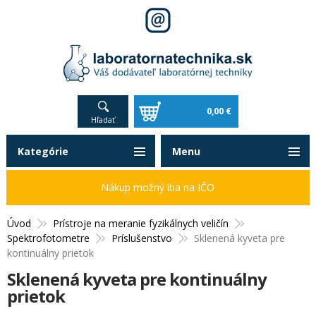
0,00 €
Hľadať
Kategórie
Menu
Nákup možný iba na IČO
Úvod
Prístroje na meranie fyzikálnych veličín
Spektrofotometre
Príslušenstvo
Sklenená kyveta pre
kontinuálny prietok
Sklenená kyveta pre kontinuálny
prietok