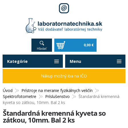
0,00 €
Hľadať
Kategórie
Menu
Nákup možný iba na IČO
Úvod
Prístroje na meranie fyzikálnych veličín
Spektrofotometre
Príslušenstvo
Štandardná kremenná
kyveta so zátkou, 10mm. Bal 2 ks
Štandardná kremenná kyveta so
zátkou, 10mm. Bal 2 ks