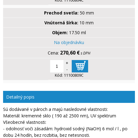
Kód:
11100804C
Prechod svetla:
50 mm
Vnútorná šírka:
10 mm
Objem:
17.50 ml
Na objednávku
270,60 €
s DPH
+
-
Kód:
11100809C
Detailný popis
Sú dodávané v pároch a majú nasledovné vlastnosti:
Materiál: kremenné sklo ( 190 až 2500 nm), UV spektrum
Všeobecné vlastnosti:
- odolnosť voči zásadám: hydroxid sodný (NaOH) 6 mol / l , po
dobu 24 hodín, bez rozbitia, bez netesnosti.