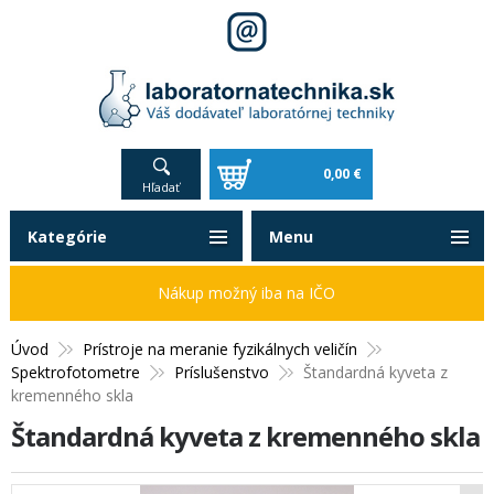
0,00 €
Hľadať
Kategórie
Menu
Nákup možný iba na IČO
Úvod
Prístroje na meranie fyzikálnych veličín
Spektrofotometre
Príslušenstvo
Štandardná kyveta z
kremenného skla
Štandardná kyveta z kremenného skla