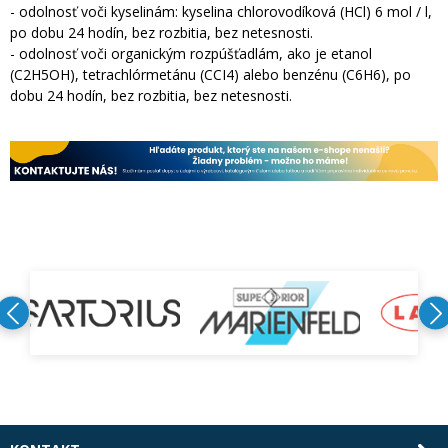
- odolnosť voči kyselinám: kyselina chlorovodíková (HCl) 6 mol / l,
po dobu 24 hodín, bez rozbitia, bez netesnosti.
- odolnosť voči organickým rozpúšťadlám, ako je etanol
(C2H5OH), tetrachlórmetánu (CCI4) alebo benzénu (C6H6), po
dobu 24 hodín, bez rozbitia, bez netesnosti.