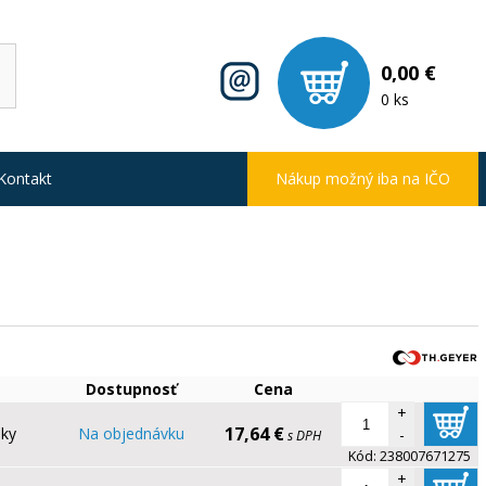
0,00 €
0 ks
Kontakt
Nákup možný iba na IČO
Dostupnosť
Cena
+
17,64 €
lky
Na objednávku
-
s DPH
Kód:
238007671275
+