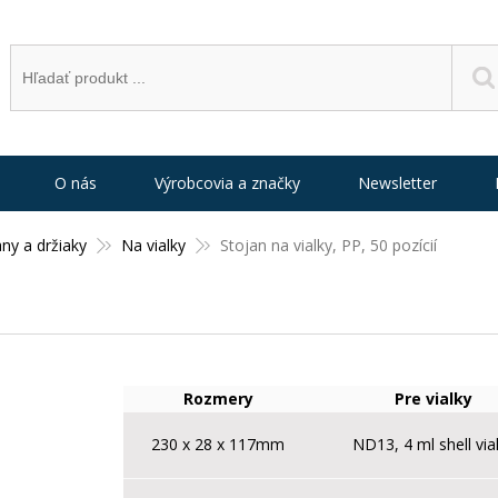
O nás
Výrobcovia a značky
Newsletter
any a držiaky
Na vialky
Stojan na vialky, PP, 50 pozícií
Rozmery
Pre vialky
230 x 28 x 117mm
ND13, 4 ml shell via