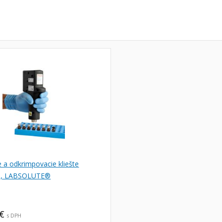
 a odkrimpovacie kliešte
ké, LABSOLUTE®
 €
s DPH