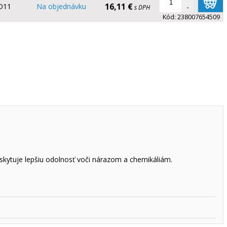
16,11 €
D11
Na objednávku
-
s DPH
Kód:
238007654509
oskytuje lepšiu odolnosť voči nárazom a chemikáliám.