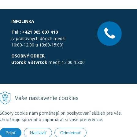
INFOLINKA
Tel.:
+421 905 697 410
(v pracovných dňoch medzi
10:00-12:00 a 13:00-15:00)
OSOBNÝ ODBER
utorok
a
štvrtok
medzi 13:00-15:00
Vaše nastavenie cookies
Súbory cookie nám pomáhajú pri poskytovaní služieb pre vás.
Umožňujú spoznať a zapamätať si vaše preferencie.
Nastaviť
Prijať
Odmietnuť