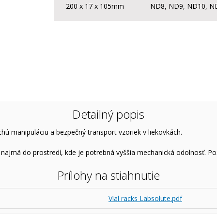
200 x 17 x 105mm
ND8, ND9, ND10, N
Detailný popis
hú manipuláciu a bezpečný transport vzoriek v liekovkách.
ný najmä do prostredí, kde je potrebná vyššia mechanická odolnosť. P
Prílohy na stiahnutie
Vial racks Labsolute.pdf