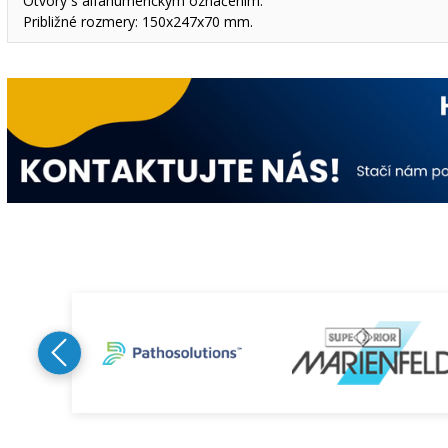
Otvory s alfanumerickym označením.
Približné rozmery: 150x247x70 mm.