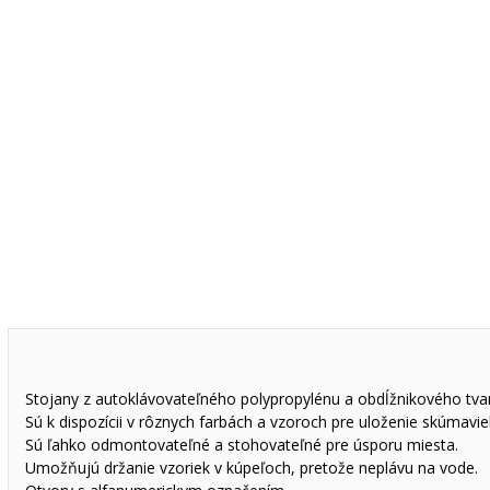
Stojany z autoklávovateľného polypropylénu a obdĺžnikového tva
Sú k dispozícii v rôznych farbách a vzoroch pre uloženie skúmav
Sú ľahko odmontovateľné a stohovateľné pre úsporu miesta.
Umožňujú držanie vzoriek v kúpeľoch, pretože neplávu na vode.