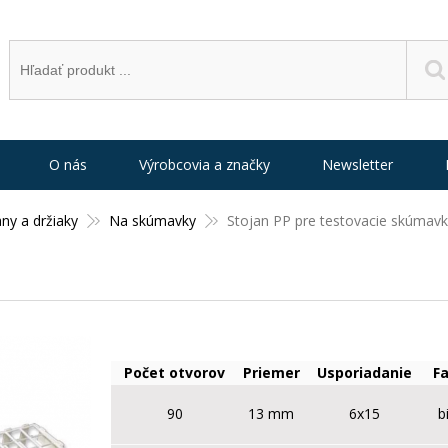
O nás
Výrobcovia a značky
Newsletter
any a držiaky
Na skúmavky
Stojan PP pre testovacie skúmavk
Počet otvorov
Priemer
Usporiadanie
F
90
13 mm
6x15
b