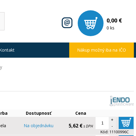
0,00 €
0 ks
Kontakt
Nákup možný iba na IČO
y
arba
Dostupnosť
Cena
+
5,62 €
iela
Na objednávku
-
s DPH
Kód:
11100996C