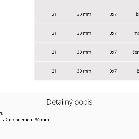
21
30 mm
3x7
b
21
30 mm
3x7
m
21
30 mm
3x7
če
21
30 mm
3x7
ž
Detailný popis
ru.
iek až do priemeru 30 mm.