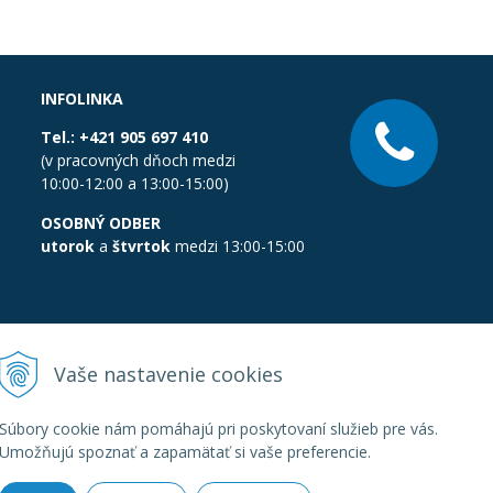
INFOLINKA
Tel.:
+421 905 697 410
(v pracovných dňoch medzi
10:00-12:00 a 13:00-15:00)
OSOBNÝ ODBER
utorok
a
štvrtok
medzi 13:00-15:00
Vaše nastavenie cookies
Súbory cookie nám pomáhajú pri poskytovaní služieb pre vás.
Umožňujú spoznať a zapamätať si vaše preferencie.