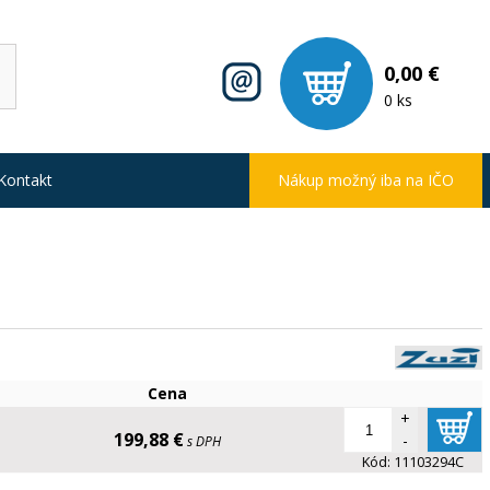
0,00 €
0 ks
Kontakt
Nákup možný iba na IČO
Cena
+
199,88 €
-
s DPH
Kód:
11103294C