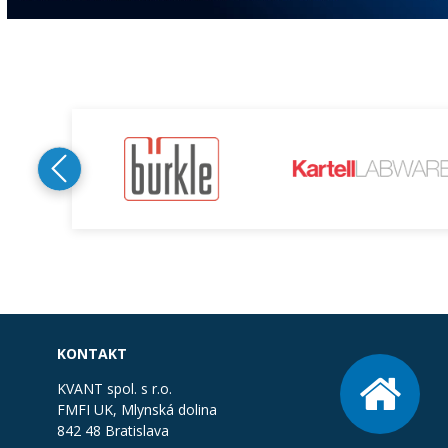
KONTAKT
KVANT spol. s r.o.
FMFI UK, Mlynská dolina
842 48 Bratislava