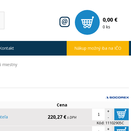
0,00 €
0 ks
Kontakt
Nákup možný iba na IČO
 6 miestny
Cena
+
220,27 €
teľa
-
s DPH
Kód:
11102905C
+