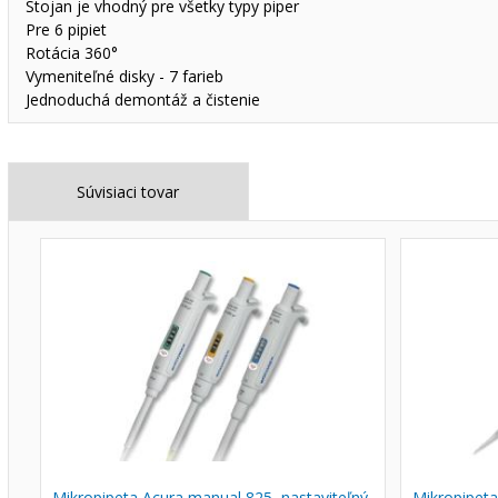
Stojan je vhodný pre všetky typy piper
Pre 6 pipiet
Rotácia 360°
Vymeniteľné disky - 7 farieb
Jednoduchá demontáž a čistenie
Súvisiaci tovar
Mikropipeta Acura manual 825, nastaviteľný
Mikropipeta