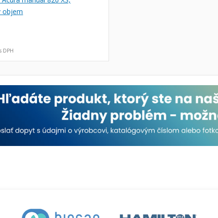
ý objem
s DPH