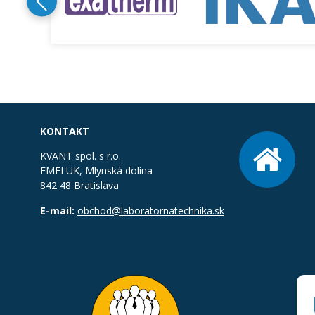
KONTAKT
KVANT spol. s r.o.
FMFI UK, Mlynská dolina
842 48 Bratislava
E-mail:
obchod@laboratornatechnika.sk