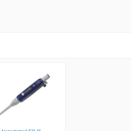
 Acura manual 826 XS,