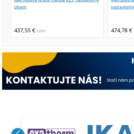
objem
nastaviteľn
437,55 €
474,78 €
s DPH