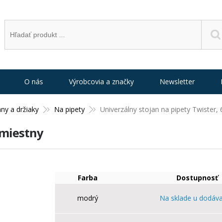
O nás
Výrobcovia a značky
Newsletter
any a držiaky
Na pipety
Univerzálny stojan na pipety Twister,
 miestny
Farba
Dostupnosť
modrý
Na sklade u dodáva