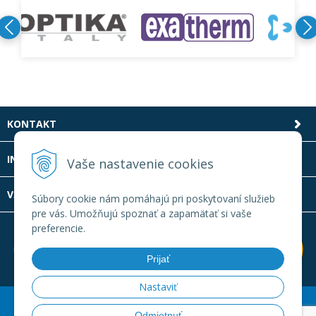
KONTAKT
INFOLINKA
Vaše nastavenie cookies
VŠETKO O NÁKUPE
Súbory cookie nám pomáhajú pri poskytovaní služieb
pre vás. Umožňujú spoznať a zapamätať si vaše
preferencie.
Prijať
Nastaviť
© 2026 Laboratornatechnika.sk •
Created
&
e-shop Pohoda
Odmietnuť