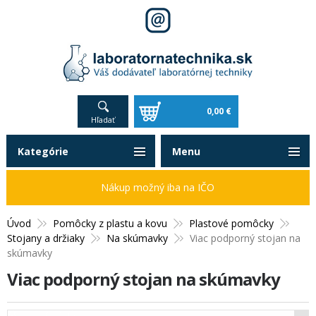
0,00 €
Hľadať
Kategórie
Menu
Nákup možný iba na IČO
Úvod
Pomôcky z plastu a kovu
Plastové pomôcky
Stojany a držiaky
Na skúmavky
Viac podporný stojan na
skúmavky
Viac podporný stojan na skúmavky