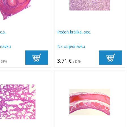
c.s.
Pečeň králika, sec.
dnávku
Na objednávku
3,71 €
s DPH
s DPH