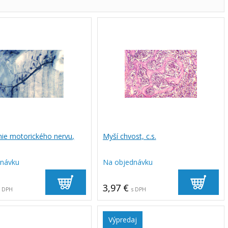
ie motorického nervu,
Myší chvost, c.s.
dnávku
Na objednávku
3,97 €
s DPH
s DPH
Výpredaj