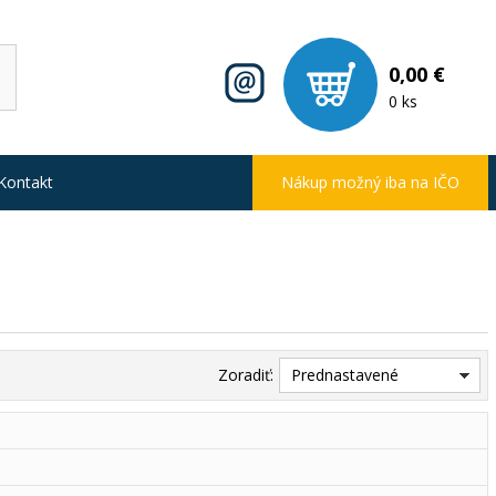
0,00 €
0 ks
Kontakt
Nákup možný iba na IČO
Zoradiť:
Prednastavené