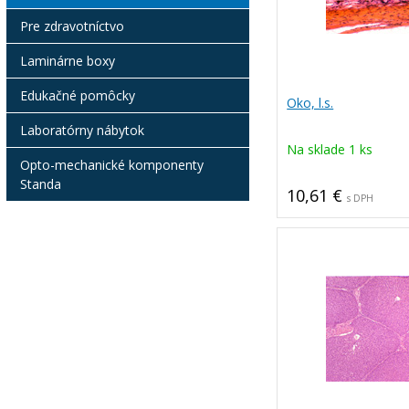
Pre zdravotníctvo
Laminárne boxy
Edukačné pomôcky
Oko, l.s.
Laboratórny nábytok
Na sklade 1 ks
Opto-mechanické komponenty
Standa
10,61 €
s DPH