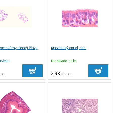
romozómy slinnej žľazy,
Riasinkový epitel, sec.
dnávku
Na sklade 12 ks
2,98 €
s DPH
s DPH