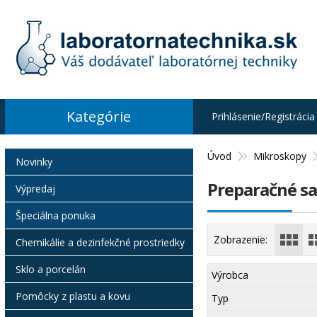
Kategórie
Prihlásenie/Registrácia
Úvod
Mikroskopy
Novinky
Preparačné s
Výpredaj
Špeciálna ponuka
Zobrazenie:
Chemikálie a dezinfekčné prostriedky
Sklo a porcelán
Výrobca
Pomôcky z plastu a kovu
Typ