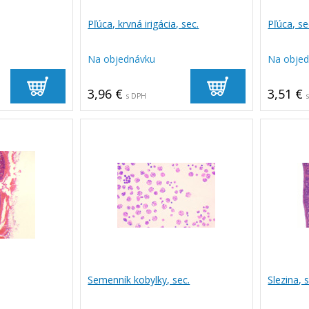
Pľúca, krvná irigácia, sec.
Pľúca, se
Na objednávku
Na obje
3,96 €
3,51 €
s DPH
Semenník kobylky, sec.
Slezina, 