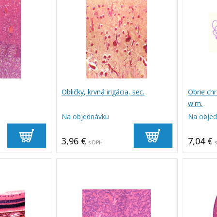
Obličky, krvná irigácia, sec.
Obrie ch
w.m.
Na objednávku
Na obje
3,96 €
7,04 €
s DPH