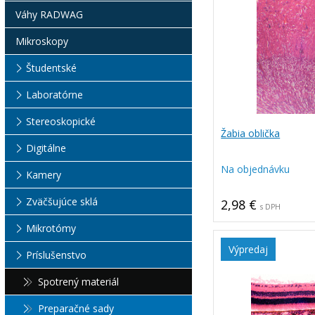
Váhy RADWAG
Mikroskopy
Študentské
Laboratórne
Stereoskopické
Žabia oblička
Digitálne
Na objednávku
Kamery
Zväčšujúce sklá
2,98 €
s DPH
Mikrotómy
Výpredaj
Príslušenstvo
Spotrený materiál
Preparačné sady