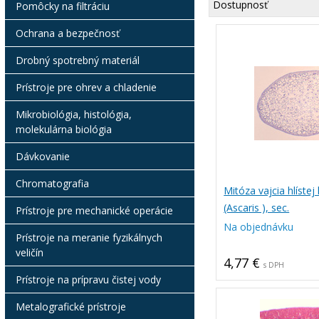
Dostupnosť
Pomôcky na filtráciu
Ochrana a bezpečnosť
Drobný spotrebný materiál
Prístroje pre ohrev a chladenie
Mikrobiológia, histológia,
molekulárna biológia
Dávkovanie
Chromatografia
Mitóza vajcia hlístej
(Ascaris ), sec.
Prístroje pre mechanické operácie
Na objednávku
Prístroje na meranie fyzikálnych
veličín
4,77 €
s DPH
Prístroje na prípravu čistej vody
Metalografické prístroje