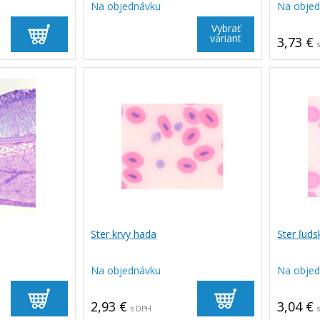
Na objednávku
Na obje
Vybrať
variant
3,73 €
Ster krvy hada
Ster ľuds
Na objednávku
Na obje
2,93 €
3,04 €
s DPH