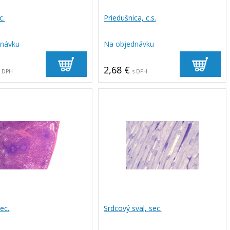
c.
Priedušnica, c.s.
dnávku
Na objednávku
2,68 €
s DPH
s DPH
sec.
Srdcový sval, sec.