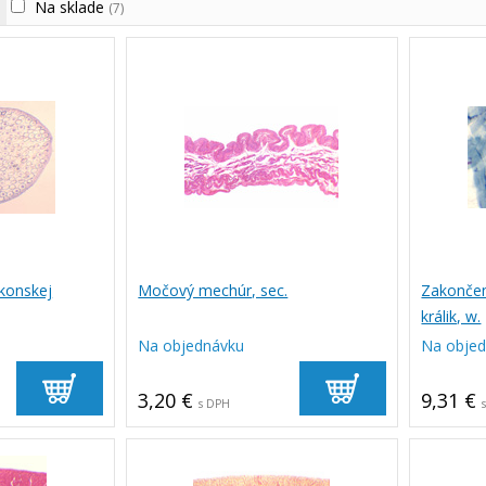
Na sklade
(7)
 konskej
Močový mechúr, sec.
Zakončen
králik, w.
Na objednávku
Na obje
3,20 €
9,31 €
s DPH