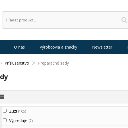
O nás
Výrobcovia a značky
Newsletter
Príslušenstvo
Preparačné sady
ady
Zuzi
(105)
Výpredaje
(7)