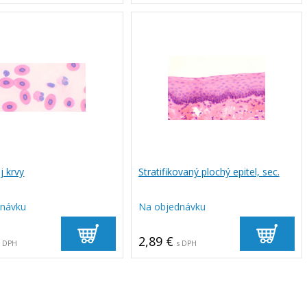
j krvy
Stratifikovaný plochý epitel, sec.
dnávku
Na objednávku
2,89 €
s DPH
s DPH