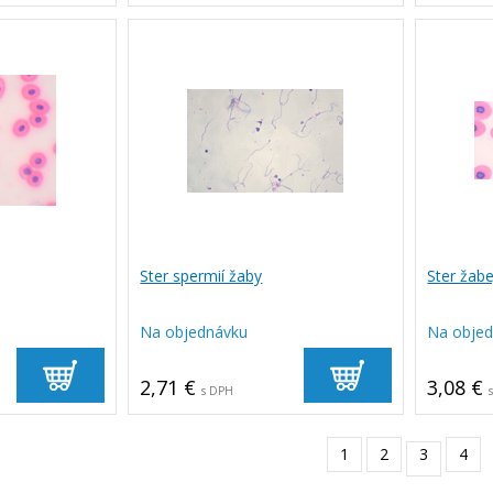
Ster spermií žaby
Ster žabe
Na objednávku
Na obje
2,71 €
3,08 €
s DPH
1
2
3
4