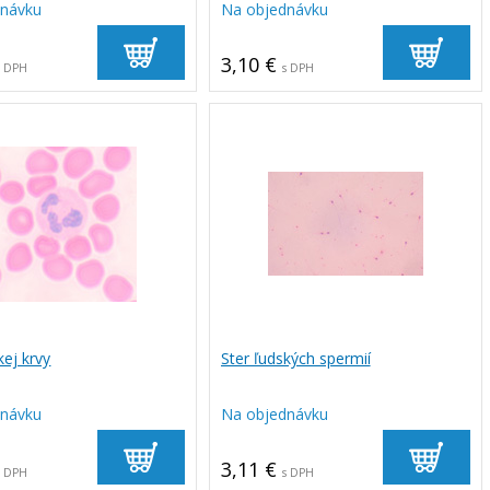
dnávku
Na objednávku
3,10 €
s DPH
s DPH
kej krvy
Ster ľudských spermií
dnávku
Na objednávku
3,11 €
s DPH
s DPH